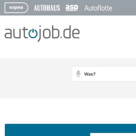
Suchbegriff
Suche
per
Spracheingabe