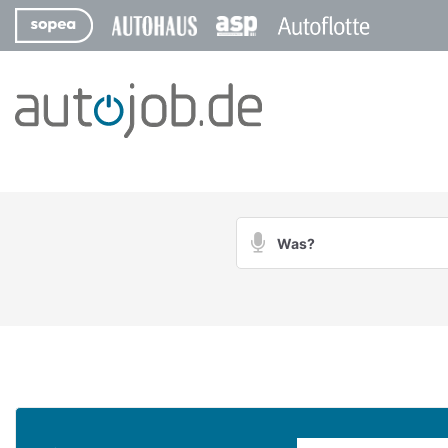
Suchbegriff
Suche
per
Spracheingabe