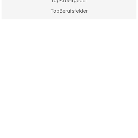
TopArbeitgeber
TopBerufsfelder
TopRegionen
Für Arbeitgeber
Login
Anzeige schalten
Firmenprofil buchen
Für Bewerber
Login