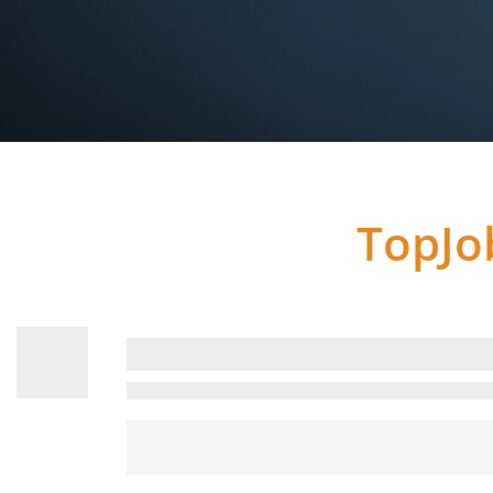
Spracheingabe
TopJo