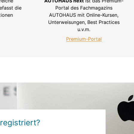
reiche
AUTOHAUS next
ist das Premium-
fasst die
Portal des Fachmagazins
tionen
AUTOHAUS mit Online-Kursen,
Unterweisungen, Best Practices
u.v.m.
Premium-Portal
registriert?