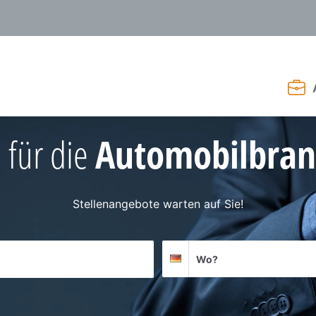
 für die
Automobilbran
Stellenangebote warten auf Sie!
Suchort
Deutschland