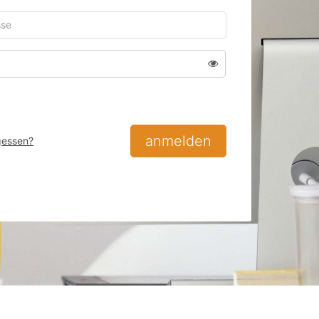
Passwort anzeigen
anmelden
gessen?