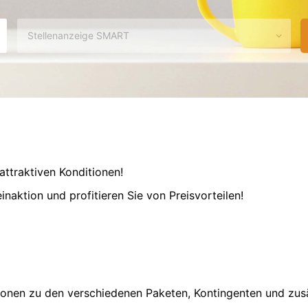
Wählen
Sie
eine
Ausgabe
aus
attraktiven Konditionen!
aktion und profitieren Sie von Preisvorteilen!
tionen zu den verschiedenen Paketen, Kontingenten und zus