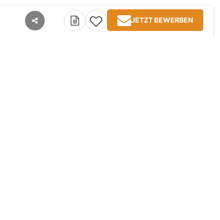
JETZT BEWERBEN
teilen
Kontakt
Impressum
AGB
Datenschutz
Jobangebote
TopJobs