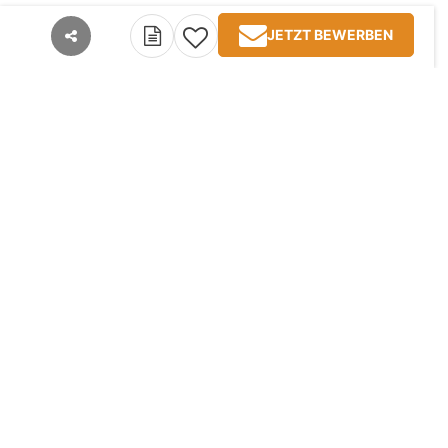
JETZT BEWERBEN
teilen
Kontakt
Impressum
AGB
Datenschutz
Jobangebote
TopJobs