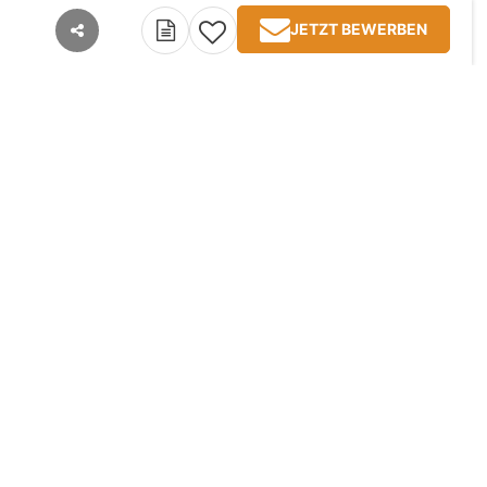
JETZT BEWERBEN
teilen
Kontakt
Impressum
AGB
Datenschutz
Jobangebote
TopJobs