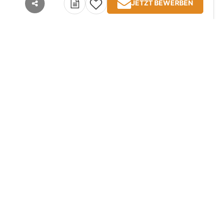
JETZT BEWERBEN
teilen
Kontakt
Impressum
AGB
Datenschutz
Jobangebote
TopJobs
TopArbeitgeber