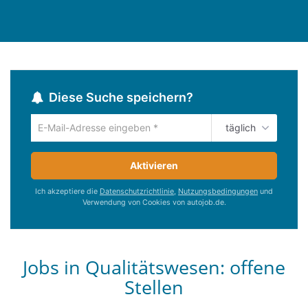
Diese Suche speichern?
täglich
Um
die
aktuelle
Aktivieren
Suche
zu
Ich akzeptiere die
Datenschutzrichtlinie
,
Nutzungsbedingungen
und
speichern
Verwendung von Cookies von autojob.de.
gib
deine
Emailadresse
ein
Jobs in Qualitätswesen:
offene
Stellen